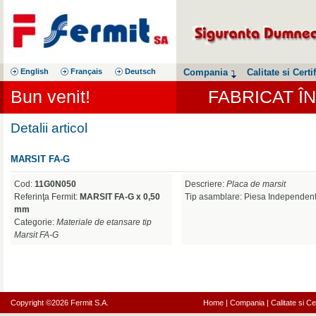
English
Français
Deutsch
Compania
Calitate si Certif
Bun venit!
FABRICAT Î
Detalii articol
MARSIT FA-G
Cod:
11G0N050
Descriere:
Placa de marsit
Referinţa Fermit:
MARSIT FA-G x 0,50
Tip asamblare: Piesa Independen
mm
Categorie:
Materiale de etansare tip
Marsit FA-G
Copyright ©2026 Fermit S.A.
Home
|
Compania
|
Calitate si Cer