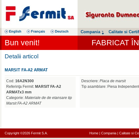
English
Français
Deutsch
Compania
Calitate si Certif
Bun venit!
FABRICAT Î
Detalii articol
MARSIT FA-A2 ARMAT
Cod:
16A2N300
Descriere:
Placa de marsit
Referinţa Fermit:
MARSIT FA-A2
Tip asamblare: Piesa Independen
ARMATx3 mm
Categorie:
Materiale de de etansare tip
Marsit FA-A2 ARMAT
Copyright ©2026 Fermit S.A.
Home
|
Compania
|
Calitate si Cer