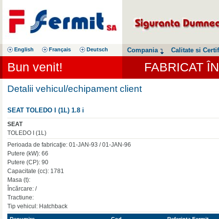
English
Français
Deutsch
Compania
Calitate si Certif
Bun venit!
FABRICAT Î
Detalii vehicul/echipament client
SEAT TOLEDO I (1L) 1.8 i
SEAT
TOLEDO I (1L)
Perioada de fabricaţie: 01-JAN-93 / 01-JAN-96
Putere (kW): 66
Putere (CP): 90
Capacitate (cc): 1781
Masa (t):
Încărcare: /
Tractiune:
Tip vehicul: Hatchback