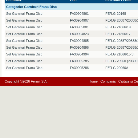
Denumire
Cod
Referinta Fermit
Categorie:
Garnituri Frana Disc
Set Garnituri Frana Disc
FA30904861
FER.G 20168
Set Garnituri Frana Disc
FA30904907
FER.G 20887/20888/
Set Garnituri Frana Disc
FA30905001
FER.G 21866/19
Set Garnituri Frana Disc
FA30904823
FER.G 21866/17
Set Garnituri Frana Disc
FA30904885
FER.G 20887/20888/
Set Garnituri Frana Disc
FA30904896
FER.G 20887/20888/
Set Garnituri Frana Disc
FA30904994
FER.G 21866/15,3
Set Garnituri Frana Disc
FA30905285
FER.G 20960 (23390
Set Garnituri Frana Disc
FA30905286
FER.G 20960A
Copyright ©2026 Fermit S.A.
Home
|
Compania
|
Calitate si Cer