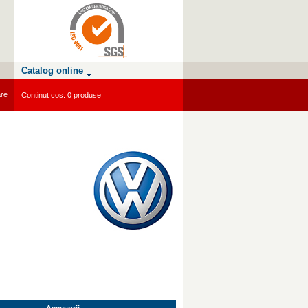
Catalog online
are
Continut cos: 0 produse