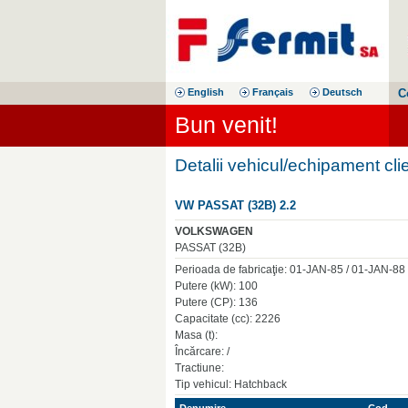
English
Français
Deutsch
C
Bun venit!
Detalii vehicul/echipament cli
VW PASSAT (32B) 2.2
VOLKSWAGEN
PASSAT (32B)
Perioada de fabricaţie: 01-JAN-85 / 01-JAN-88
Putere (kW): 100
Putere (CP): 136
Capacitate (cc): 2226
Masa (t):
Încărcare: /
Tractiune:
Tip vehicul: Hatchback