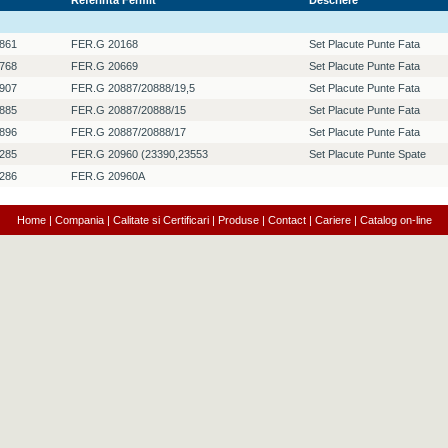
Referinta Fermit
Descriere
861
FER.G 20168
Set Placute Punte Fata
768
FER.G 20669
Set Placute Punte Fata
907
FER.G 20887/20888/19,5
Set Placute Punte Fata
885
FER.G 20887/20888/15
Set Placute Punte Fata
896
FER.G 20887/20888/17
Set Placute Punte Fata
285
FER.G 20960 (23390,23553
Set Placute Punte Spate
286
FER.G 20960A
Home
|
Compania
|
Calitate si Certificari
|
Produse
|
Contact
|
Cariere
|
Catalog on-line