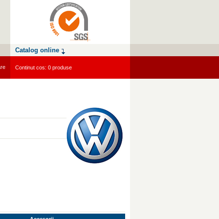
Catalog online
are
Continut cos: 0 produse