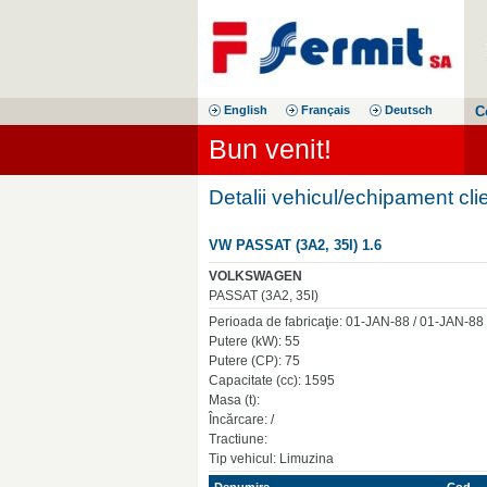
English
Français
Deutsch
C
Bun venit!
Detalii vehicul/echipament cli
VW PASSAT (3A2, 35I) 1.6
VOLKSWAGEN
PASSAT (3A2, 35I)
Perioada de fabricaţie: 01-JAN-88 / 01-JAN-88
Putere (kW): 55
Putere (CP): 75
Capacitate (cc): 1595
Masa (t):
Încărcare: /
Tractiune:
Tip vehicul: Limuzina