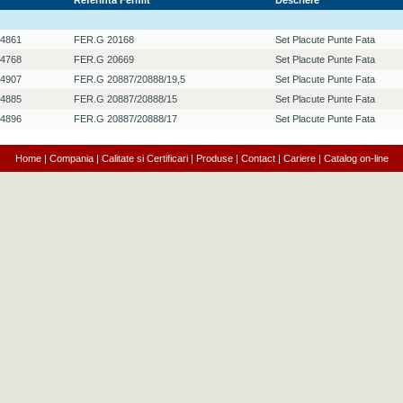
Referinta Fermit
Descriere
4861
FER.G 20168
Set Placute Punte Fata
4768
FER.G 20669
Set Placute Punte Fata
4907
FER.G 20887/20888/19,5
Set Placute Punte Fata
4885
FER.G 20887/20888/15
Set Placute Punte Fata
4896
FER.G 20887/20888/17
Set Placute Punte Fata
Home
|
Compania
|
Calitate si Certificari
|
Produse
|
Contact
|
Cariere
|
Catalog on-line