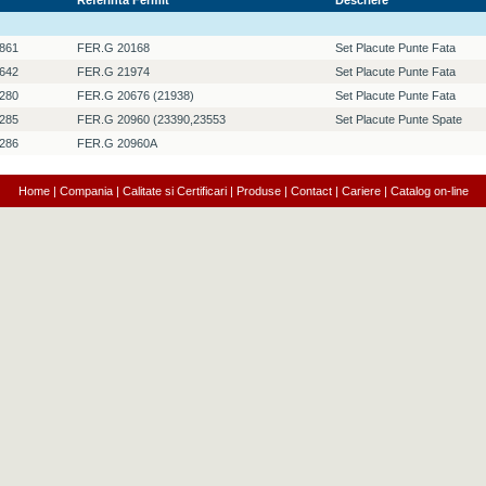
Referinta Fermit
Descriere
861
FER.G 20168
Set Placute Punte Fata
642
FER.G 21974
Set Placute Punte Fata
280
FER.G 20676 (21938)
Set Placute Punte Fata
285
FER.G 20960 (23390,23553
Set Placute Punte Spate
286
FER.G 20960A
Home
|
Compania
|
Calitate si Certificari
|
Produse
|
Contact
|
Cariere
|
Catalog on-line