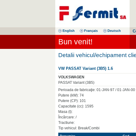
English
Français
Deutsch
C
Bun venit!
Detalii vehicul/echipament cli
VW PASSAT Variant (3B5) 1.6
VOLKSWAGEN
PASSAT Variant (3B5)
Perioada de fabricaţie: 01-JAN-97 / 01-JAN-00
Putere (kW): 74
Putere (CP): 101
Capacitate (cc): 1595
Masa (t):
Încărcare: /
Tractiune:
Tip vehicul: Break/Combi