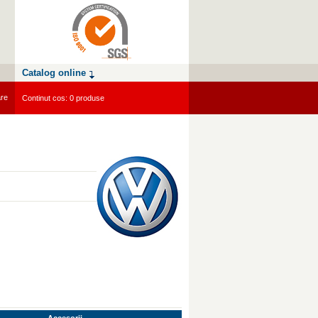
Catalog online
are
Continut cos: 0 produse