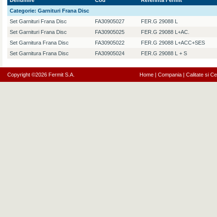
Denumire
Cod
Referinta Fermit
Categorie:
Garnituri Frana Disc
Set Garnituri Frana Disc
FA30905027
FER.G 29088 L
Set Garnituri Frana Disc
FA30905025
FER.G 29088 L+AC.
Set Garnitura Frana Disc
FA30905022
FER.G 29088 L+ACC+SES
Set Garnitura Frana Disc
FA30905024
FER.G 29088 L + S
Copyright ©2026 Fermit S.A.
Home
|
Compania
|
Calitate si Cer