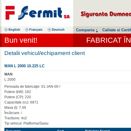
English
Français
Deutsch
Compania
Calitate si Certif
Bun venit!
FABRICAT Î
Detalii vehicul/echipament client
MAN L 2000 10.225 LC
MAN
L 2000
Perioada de fabricaţie: 01-JAN-00 /
Putere (kW): 162
Putere (CP): 220
Capacitate (cc): 6871
Masa (t): 7.49
Încărcare: /
Tractiune: 4x2
Tip vehicul: Platforma/Sasiu