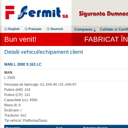
English
Français
Deutsch
Compania
Calitate si Certif
Bun venit!
FABRICAT Î
Detalii vehicul/echipament client
MAN L 2000 9.163 LC
MAN
L 2000
Perioada de fabricaţie: 01-JAN-95 / 01-JAN-97
Putere (kW): 104
Putere (CP): 141
Capacitate (cc): 4580
Masa (t): 9
Încărcare: /
Tractiune: 4x2
Tip vehicul: Platforma/Sasiu