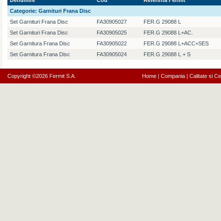
Denumire
Cod
Referinta Fermit
Categorie:
Garnituri Frana Disc
Set Garnituri Frana Disc
FA30905027
FER.G 29088 L
Set Garnituri Frana Disc
FA30905025
FER.G 29088 L+AC.
Set Garnitura Frana Disc
FA30905022
FER.G 29088 L+ACC+SES
Set Garnitura Frana Disc
FA30905024
FER.G 29088 L + S
Copyright ©2026 Fermit S.A.
Home
|
Compania
|
Calitate si Cer