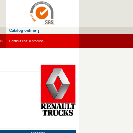
Catalog online
are
Continut cos: 0 produse