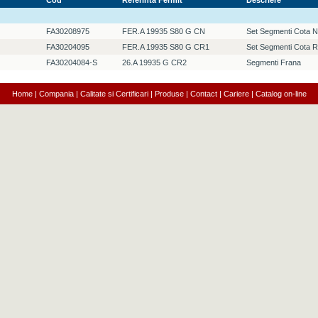
Cod
Referinta Fermit
Descriere
FA30208975
FER.A 19935 S80 G CN
Set Segmenti Cota N
FA30204095
FER.A 19935 S80 G CR1
Set Segmenti Cota Re
FA30204084-S
26.A 19935 G CR2
Segmenti Frana
Home
|
Compania
|
Calitate si Certificari
|
Produse
|
Contact
|
Cariere
|
Catalog on-line