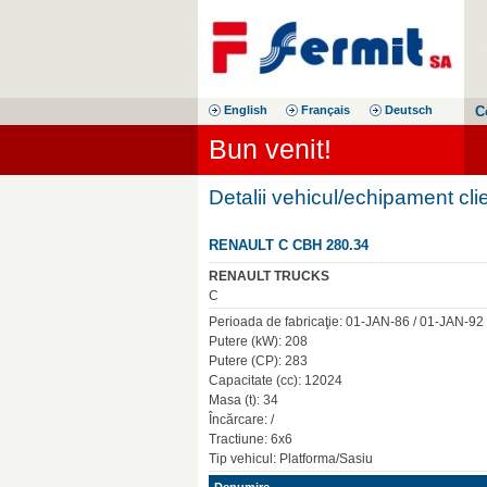
English
Français
Deutsch
C
Bun venit!
Detalii vehicul/echipament cli
RENAULT C CBH 280.34
RENAULT TRUCKS
C
Perioada de fabricaţie: 01-JAN-86 / 01-JAN-92
Putere (kW): 208
Putere (CP): 283
Capacitate (cc): 12024
Masa (t): 34
Încărcare: /
Tractiune: 6x6
Tip vehicul: Platforma/Sasiu