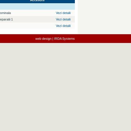
Accesorii
ominala
Vezi detalii
paratii 1
Vezi detalii
Vezi detalii
web design | IRDA Systems