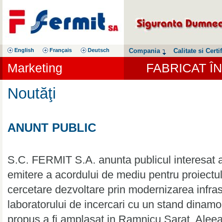
English
Français
Deutsch
Compania
Calitate si Certif
Marketing
FABRICAT Î
Noutăţi
ANUNT PUBLIC
S.C. FERMIT S.A. anunta publicul interesat as
emitere a acordului de mediu pentru proiectul
cercetare dezvoltare prin modernizarea infrast
laboratorului de incercari cu un stand dinam
propus a fi amplasat in Ramnicu Sarat, Aleea i