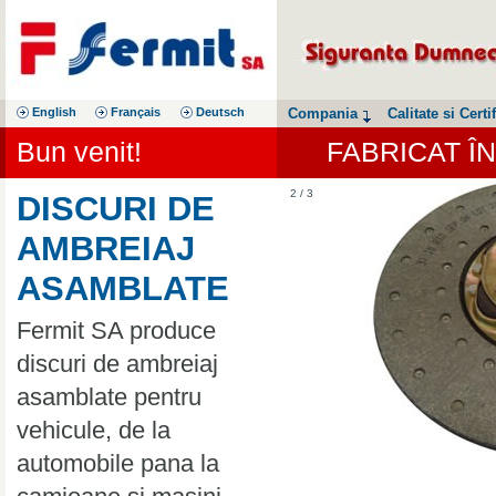
English
Français
Deutsch
Compania
Calitate si Certif
Bun venit!
FABRICAT Î
2 / 3
DISCURI DE
AMBREIAJ
ASAMBLATE
Fermit SA produce
discuri de ambreiaj
asamblate pentru
vehicule, de la
automobile pana la