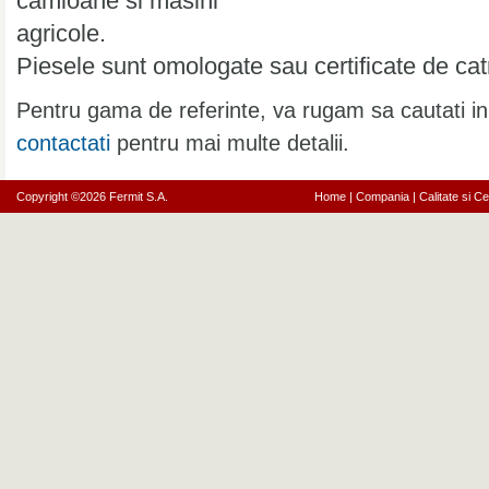
camioane si masini
agricole.
Piesele sunt omologate sau certificate de ca
Pentru gama de referinte, va rugam sa cautati i
contactati
pentru mai multe detalii.
Copyright ©2026 Fermit S.A.
Home
|
Compania
|
Calitate si Cer